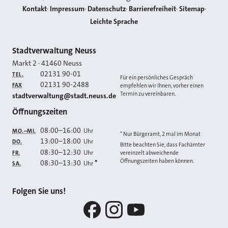
Kontakt
Impressum
Datenschutz
Barrierefreiheit
Sitemap
Leichte Sprache
Kontakt
Stadtverwaltung Neuss
Markt 2
·
41460
Neuss
02131 90-01
TEL.
Für ein persönliches Gespräch
02131 90-2488
FAX
empfehlen wir Ihnen, vorher einen
Termin zu vereinbaren.
E-MAIL
stadtverwaltung@stadt.neuss.de
Öffnungszeiten
08:00
–
16:00
Uhr
MO.–MI.
* Nur Bürgeramt, 2 mal im Monat
13:00
–
18:00
Uhr
DO.
Bitte beachten Sie, dass Fachämter
08:30
–
12:30
Uhr
FR.
vereinzelt abweichende
Öffnungszeiten haben können.
08:30
–
13:30
*
Uhr
SA.
Folgen Sie uns!
Facebook
Instagram
YouTube