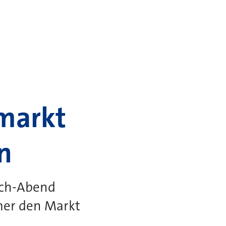
markt
n
och-Abend
mer den Markt