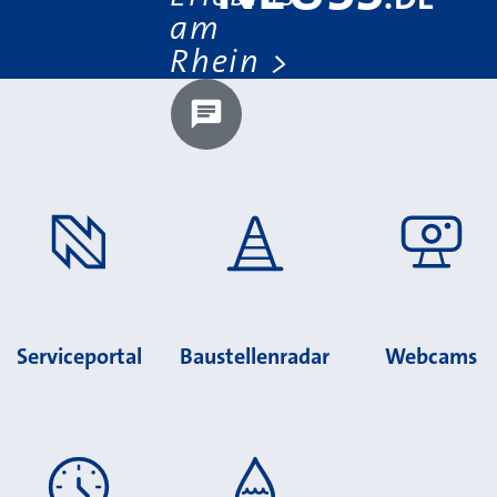
am
Rhein
Chatbot laden?
Serviceportal
Baustellenradar
Webcams