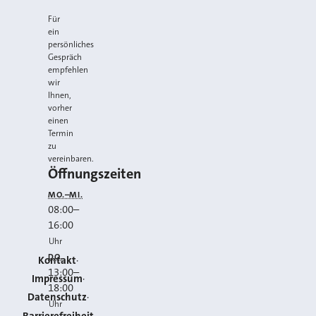
Für
ein
persönliches
Gespräch
empfehlen
wir
Ihnen,
vorher
einen
Termin
zu
vereinbaren.
Öffnungszeiten
MO.–MI.
08:00
–
16:00
Uhr
DO.
Kontakt
13:00
–
Impressum
18:00
Datenschutz
Uhr
Barrierefreiheit