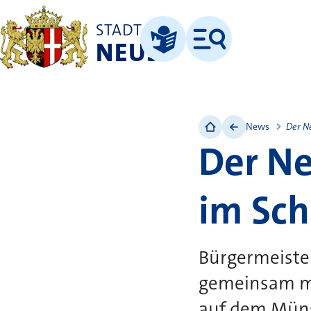
STADT
NEUSS
Menü
Leichte Sprache
News
Der N
Der N
im Sch
Bürgermeiste
gemeinsam mi
auf dem Münst