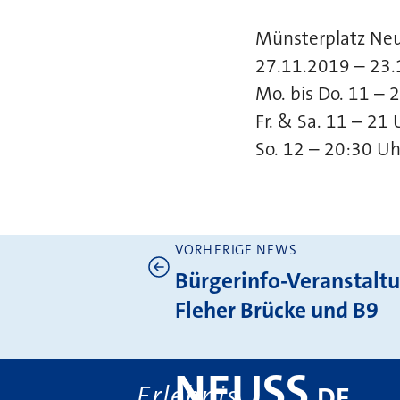
Münsterplatz Ne
27.11.2019 – 23
Mo. bis Do. 11 – 
Fr. & Sa. 11 – 21 
So. 12 – 20:30 Uh
VORHERIGE NEWS
Weitere News
Bürgerinfo-Veranstaltu
Fleher Brücke und B9
NEUSS
Erlebnis
.
DE