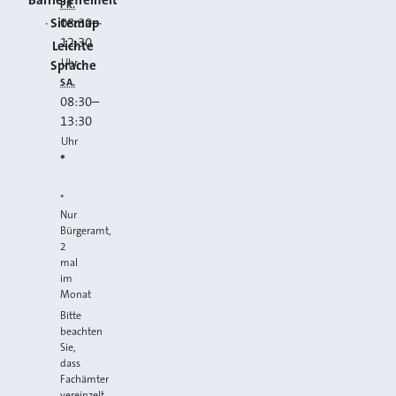
FR.
Sitemap
08:30
–
12:30
Leichte
Uhr
Sprache
SA.
08:30
–
13:30
Uhr
*
*
Nur
Bürgeramt,
2
mal
im
Monat
Bitte
beachten
Sie,
dass
Fachämter
vereinzelt