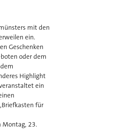
smünsters mit den
rweilen ein.
inen Geschenken
geboten oder dem
r dem
deres Highlight
eranstaltet ein
einen
Briefkasten für
h Montag, 23.