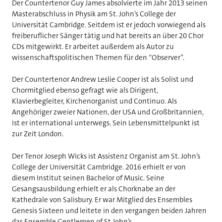
Der Countertenor Guy James absolvierte im Jahr 2013 seinen
Masterabschluss in Physik am St. John’s College der
Universität Cambridge. Seitdem ist er jedoch vorwiegend als
freiberuflicher Sänger tätig und hat bereits an über 20 Chor
CDs mitgewirkt. Er arbeitet außerdem als Autor zu
wissenschaftspolitischen Themen für den “Observer”.
Der Countertenor Andrew Leslie Cooper ist als Solist und
Chormitglied ebenso gefragt wie als Dirigent,
Klavierbegleiter, Kirchenorganist und Continuo. Als
Angehöriger zweier Nationen, der USA und Großbritannien,
ist er international unterwegs. Sein Lebensmittelpunkt ist
zur Zeit London.
Der Tenor Joseph Wicks ist Assistenz Organist am St. John’s
College der Universität Cambridge. 2016 erhielt er von
diesem Institut seinen Bachelor of Music. Seine
Gesangsausbildung erhielt er als Chorknabe an der
Kathedrale von Salisbury. Er war Mitglied des Ensembles
Genesis Sixteen und leitete in den vergangen beiden Jahren
das Ensemble Gentlemen of St John’s.