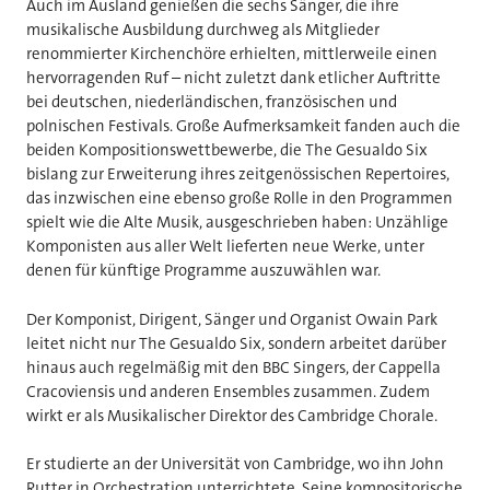
Auch im Ausland genießen die sechs Sänger, die ihre
musikalische Ausbildung durchweg als Mitglieder
renommierter Kirchenchöre erhielten, mittlerweile einen
hervorragenden Ruf – nicht zuletzt dank etlicher Auftritte
bei deutschen, niederländischen, französischen und
polnischen Festivals. Große Aufmerksamkeit fanden auch die
beiden Kompositionswettbewerbe, die The Gesualdo Six
bislang zur Erweiterung ihres zeitgenössischen Repertoires,
das inzwischen eine ebenso große Rolle in den Programmen
spielt wie die Alte Musik, ausgeschrieben haben: Unzählige
Komponisten aus aller Welt lieferten neue Werke, unter
denen für künftige Programme auszuwählen war.
Der Komponist, Dirigent, Sänger und Organist Owain Park
leitet nicht nur The Gesualdo Six, sondern arbeitet darüber
hinaus auch regelmäßig mit den BBC Singers, der Cappella
Cracoviensis und anderen Ensembles zusammen. Zudem
wirkt er als Musikalischer Direktor des Cambridge Chorale.
Er studierte an der Universität von Cambridge, wo ihn John
Rutter in Orchestration unterrichtete. Seine kompositorische