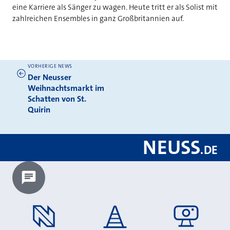
eine Karriere als Sänger zu wagen. Heute tritt er als Solist mit
zahlreichen Ensembles in ganz Großbritannien auf.
VORHERIGE NEWS
Weitere News
Der Neusser
Weihnachtsmarkt im
Schatten von St.
Quirin
NEUSS
.
DE
Chatbot laden?