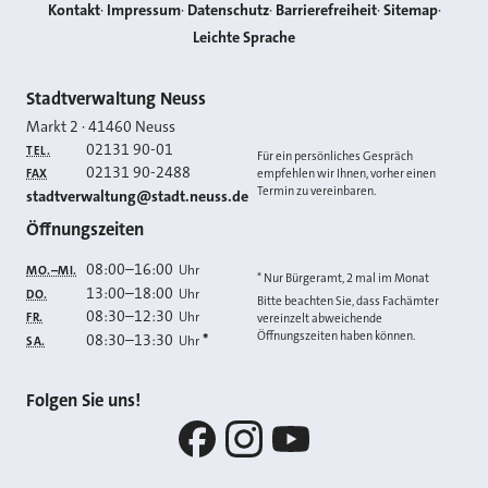
Kontakt
Impressum
Datenschutz
Barrierefreiheit
Sitemap
Leichte Sprache
Kontakt
Stadtverwaltung Neuss
Markt 2
·
41460
Neuss
02131 90-01
TEL.
Für ein persönliches Gespräch
02131 90-2488
FAX
empfehlen wir Ihnen, vorher einen
Termin zu vereinbaren.
E-MAIL
stadtverwaltung@stadt.neuss.de
Öffnungszeiten
08:00
–
16:00
Uhr
MO.–MI.
* Nur Bürgeramt, 2 mal im Monat
13:00
–
18:00
Uhr
DO.
Bitte beachten Sie, dass Fachämter
08:30
–
12:30
Uhr
FR.
vereinzelt abweichende
Öffnungszeiten haben können.
08:30
–
13:30
*
Uhr
SA.
Folgen Sie uns!
Facebook
Instagram
YouTube