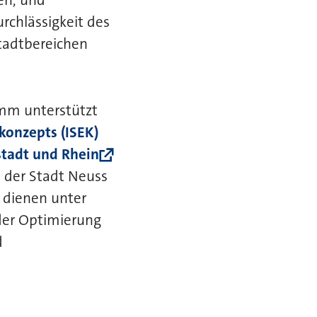
en, und
rchlässigkeit des
adtbereichen
amm unterstützt
konzepts (ISEK)
tadt und Rhein
 der Stadt Neuss
 dienen unter
der Optimierung
d