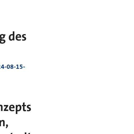
g des
4-08-15-
nzepts
n,