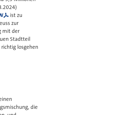
8.2024)
RW
ist zu
euss zur
 mit der
uen Stadtteil
 richtig losgehen
einen
ngsmischung, die