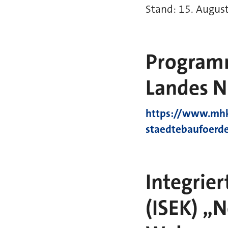
Stand: 15. Augus
Programm
Landes 
https://www.mhk
staedtebaufoerd
Integrie
(ISEK) „