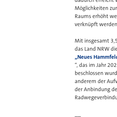
dadurch erreicht
Möglichkeiten zur
Raums erhöht we
verknüpft werden
Mit insgesamt 3,
das Land NRW di
„Neues Hammfeld
“, das im Jahr 20
beschlossen wur
anderem der Aufw
der Anbindung de
Radwegeverbind
__