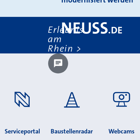
NEUSS
Erlebnis
.
DE
am
Rhein
Chatbot laden?
Serviceportal
Baustellenradar
Webcams