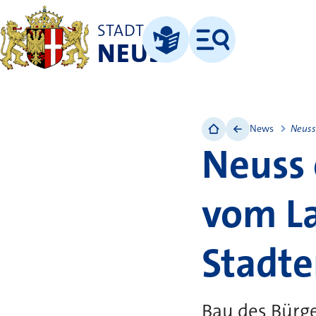
STADT
NEUSS
Menü
Leichte Sprache
News
Neuss
Neuss 
vom L
Stadt
Bau des Bürge