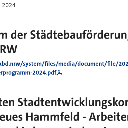
t 2024
 der Städtebauförderun
NRW
bd.nrw/system/files/media/document/file/202
erprogramm-2024.pdf
rten Stadtentwicklungsko
Neues Hammfeld - Arbeite