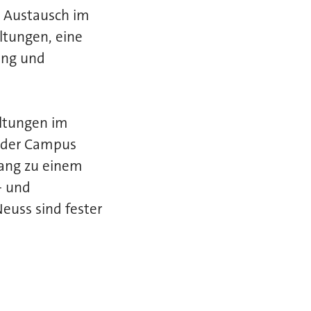
n Austausch im
ltungen, eine
ung und
altungen im
h der Campus
ang zu einem
- und
euss sind fester