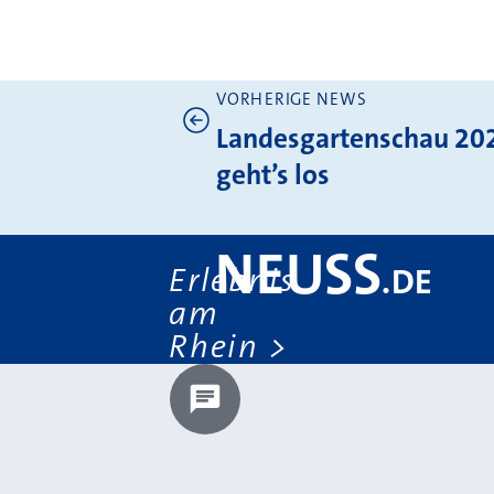
VORHERIGE NEWS
Weitere News
Landesgartenschau 202
geht’s los
NEUSS
Erlebnis
.
DE
am
Rhein
Chatbot laden?