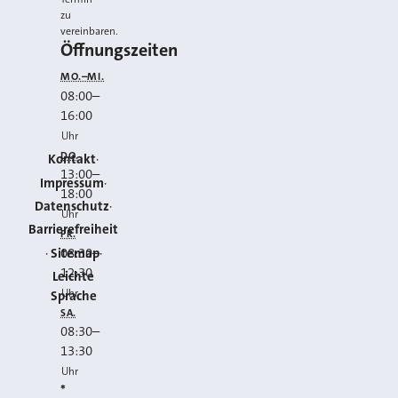
zu
vereinbaren.
Öffnungszeiten
MO.–MI.
08:00
–
16:00
Uhr
DO.
Kontakt
13:00
–
Impressum
18:00
Datenschutz
Uhr
Barrierefreiheit
FR.
Sitemap
08:30
–
12:30
Leichte
Uhr
Sprache
SA.
08:30
–
13:30
Uhr
*