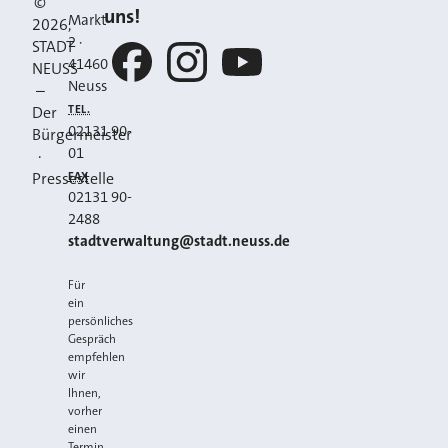
©
uns!
Markt
2026
,
2
·
STADT
41460
NEUSS
Neuss
–
Facebook
Instagram
YouTube
TEL.
Der
02131 90-
Bürgermeister
01
·
FAX
Pressestelle
02131 90-
2488
E-MAIL
stadtverwaltung@stadt.neuss.de
Für
ein
persönliches
Gespräch
empfehlen
wir
Ihnen,
vorher
einen
Termin