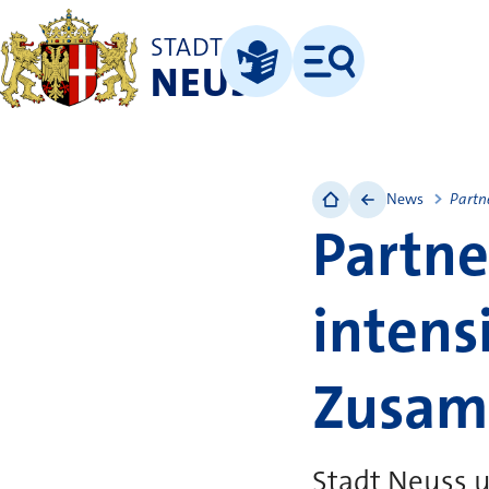
STADT
NEUSS
Menü
Leichte Sprache
News
Partn
Partne
intensi
Zusam
Stadt Neuss 