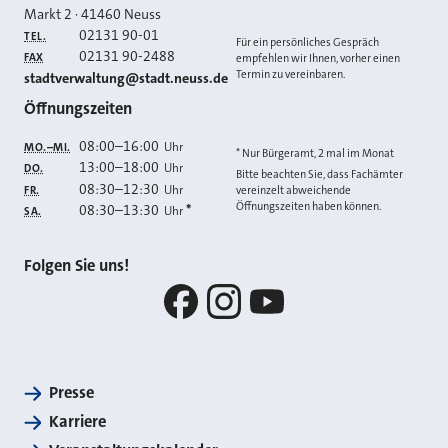
Markt 2
·
41460
Neuss
02131 90-01
TEL.
Für ein persönliches Gespräch
02131 90-2488
FAX
empfehlen wir Ihnen, vorher einen
Termin zu vereinbaren.
E-MAIL
stadtverwaltung@stadt.neuss.de
Öffnungszeiten
08:00
–
16:00
Uhr
MO.–MI.
* Nur Bürgeramt, 2 mal im Monat
13:00
–
18:00
Uhr
DO.
Bitte beachten Sie, dass Fachämter
08:30
–
12:30
Uhr
FR.
vereinzelt abweichende
Öffnungszeiten haben können.
08:30
–
13:30
*
Uhr
SA.
Folgen Sie uns!
Facebook
Instagram
YouTube
Presse
Karriere