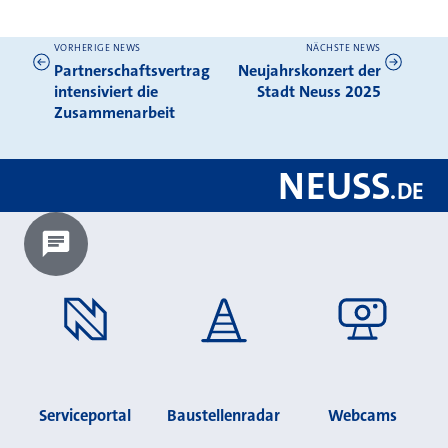
VORHERIGE NEWS
NÄCHSTE NEWS
Weitere News
Partnerschaftsvertrag
Neujahrskonzert der
intensiviert die
Stadt Neuss 2025
Zusammenarbeit
NEUSS
.
DE
Chatbot laden?
Serviceportal
Baustellenradar
Webcams