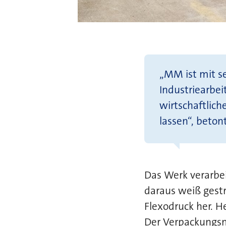
„MM ist mit s
Industriearbei
wirtschaftlic
lassen“, beto
Das Werk verarbei
daraus weiß gestr
Flexodruck her. H
Der Verpackungsma