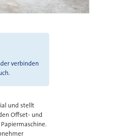
nder verbinden
uch.
al und stellt
 den Offset- und
e Papiermaschine.
 Abnehmer