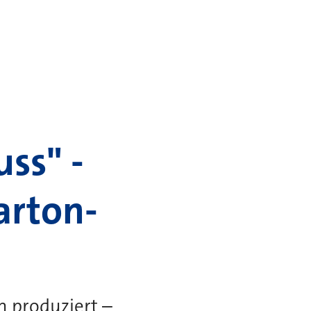
ss" -
arton-
n produziert –