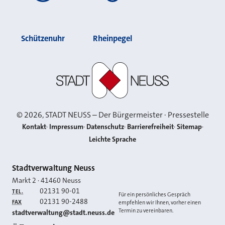
Schützenuhr
Rheinpegel
Stadt Neuss
©
2026
, STADT NEUSS – Der Bürgermeister · Pressestelle
Kontakt
Impressum
Datenschutz
Barrierefreiheit
Sitemap
Leichte Sprache
Kontakt
Stadtverwaltung Neuss
Markt 2
·
41460
Neuss
02131 90-01
TEL.
Für ein persönliches Gespräch
02131 90-2488
FAX
empfehlen wir Ihnen, vorher einen
Termin zu vereinbaren.
E-MAIL
stadtverwaltung@stadt.neuss.de