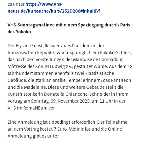
es unter
https://www.vhs-
neuss.de/kurssuche/kurs/252D206#inhalt
VHS-Sonntagsmatinée mit einem Spaziergang durch‘s Paris
des Rokoko
Der Elysée-Palast, Residenz des Präsidenten der
französischen Republik, war ursprünglich ein Rokoko-Schloss,
das nach den Vorstellungen der Marquise de Pompadour,
Mätresse des Königs Ludwig XV., gestaltet wurde. Aus dem 18.
Jahrhundert stammen ebenfalls zwei klassizistische
Gebäude, die stark an antike Tempel erinnern: das Panthéon
und die Madeleine. Diese und weitere Gebäude stellt die
Kunsthistorikerin Donatella Chiancone-Schneider in ihrem
Vortrag am Sonntag, 09. November 2025, um 11 Uhr in der
VHS im RomaNEum vor.
Eine Anmeldung ist unbedingt erforderlich. Der Teilnahme
an dem Vortrag kostet 7 Euro. Mehr Infos und die Online-
Anmeldung gibt es unter