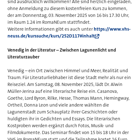
sind ausdrücklich willkommen! Alle sind herzlich eingeladen,
ohne Anmeldung zu diesem kostenfreien Kurs zu kommen,
der am Donnerstag, 03. November 2025 von 16 bis 17.30 Uhr,
im Raum 1.24 im RomaNEum stattfindet.
Weitere Informationen gibt es auch unter
https://www.vhs-
neuss.de/kurssuche/kurs/252D117#inhalt
Venedig in der Literatur – Zwischen Lagunenlicht und
Literaturzauber
Venedig – ein Ort zwischen Himmel und Meer, Realität und
Traum. Für Literaturliebhaber ist diese Stadt mehr als nur ein
Reiseziel. Am Samstag, 08. November 2025, lädt Dr. Alwin
Müller-Jerina auf eine literarische Reise ein. Casanova,
Goethe, Lord Byron, Rilke, Hesse, Thomas Mann, Hemingway,
Ortheil, Donna Leon und viele andere wählten die
Lagunenstadt zum Schauplatz ihrer Geschichten oder
huldigten ihr in Gedichten und Essays. Die literarischen
Kostproben werden ergänzt durch Fotos, Musik- und
Filmdokumente. Das Seminar findet von 15 bis 18 Uhr in der
VHS im RomaNEum statt und die Teilnahme kostet 16 Euro.