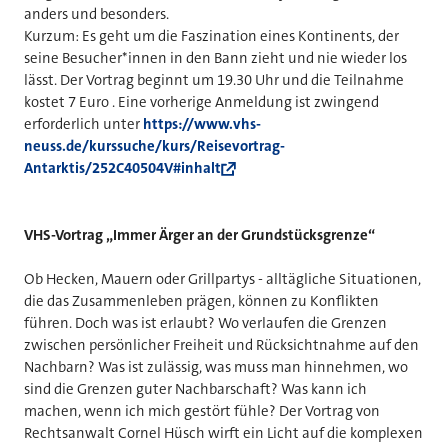
anders und besonders.
Kurzum: Es geht um die Faszination eines Kontinents, der
seine Besucher*innen in den Bann zieht und nie wieder los
lässt. Der Vortrag beginnt um 19.30 Uhr und die Teilnahme
kostet 7 Euro . Eine vorherige Anmeldung ist zwingend
erforderlich unter
https://www.vhs-
neuss.de/kurssuche/kurs/Reisevortrag-
Antarktis/252C40504V#inhalt
VHS-Vortrag „Immer Ärger an der Grundstücksgrenze“
Ob Hecken, Mauern oder Grillpartys - alltägliche Situationen,
die das Zusammenleben prägen, können zu Konflikten
führen. Doch was ist erlaubt? Wo verlaufen die Grenzen
zwischen persönlicher Freiheit und Rücksichtnahme auf den
Nachbarn? Was ist zulässig, was muss man hinnehmen, wo
sind die Grenzen guter Nachbarschaft? Was kann ich
machen, wenn ich mich gestört fühle? Der Vortrag von
Rechtsanwalt Cornel Hüsch wirft ein Licht auf die komplexen