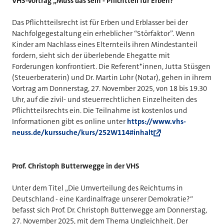
VHS-Vortrag „Muss das sein - Pflichtteil für Erben?“
Das Pflichtteilsrecht ist für Erben und Erblasser bei der
Nachfolgegestaltung ein erheblicher “Störfaktor”. Wenn
Kinder am Nachlass eines Elternteils ihren Mindestanteil
fordern, sieht sich der überlebende Ehegatte mit
Forderungen konfrontiert. Die Referent*innen, Jutta Stüsgen
(Steuerberaterin) und Dr. Martin Lohr (Notar), gehen in ihrem
Vortrag am Donnerstag, 27. November 2025, von 18 bis 19.30
Uhr, auf die zivil- und steuerrechtlichen Einzelheiten des
Pflichtteilsrechts ein. Die Teilnahme ist kostenlos und
Informationen gibt es online unter
https://www.vhs-
neuss.de/kurssuche/kurs/252W114#inhalt
Prof. Christoph Butterwegge in der VHS
Unter dem Titel „Die Umverteilung des Reichtums in
Deutschland - eine Kardinalfrage unserer Demokratie?“
befasst sich Prof. Dr. Christoph Butterwegge am Donnerstag,
27. November 2025, mit dem Thema Ungleichheit. Der