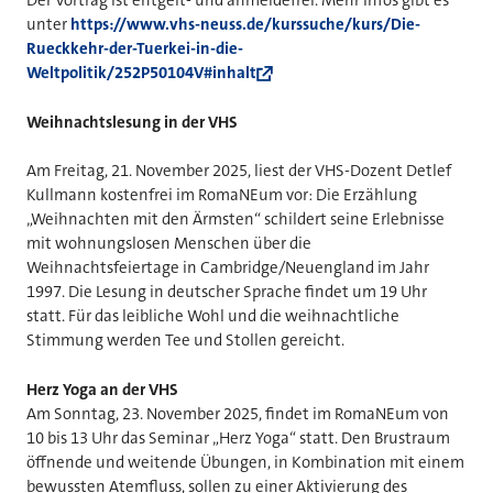
Der Vortrag ist entgelt- und anmeldefrei. Mehr Infos gibt es
unter
https://www.vhs-neuss.de/kurssuche/kurs/Die-
Rueckkehr-der-Tuerkei-in-die-
Weltpolitik/252P50104V#inhalt
Weihnachtslesung in der VHS
Am Freitag, 21. November 2025, liest der VHS-Dozent Detlef
Kullmann kostenfrei im RomaNEum vor: Die Erzählung
„Weihnachten mit den Ärmsten“ schildert seine Erlebnisse
mit wohnungslosen Menschen über die
Weihnachtsfeiertage in Cambridge/Neuengland im Jahr
1997. Die Lesung in deutscher Sprache findet um 19 Uhr
statt. Für das leibliche Wohl und die weihnachtliche
Stimmung werden Tee und Stollen gereicht.
Herz Yoga an der VHS
Am Sonntag, 23. November 2025, findet im RomaNEum von
10 bis 13 Uhr das Seminar „Herz Yoga“ statt. Den Brustraum
öffnende und weitende Übungen, in Kombination mit einem
bewussten Atemfluss, sollen zu einer Aktivierung des