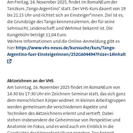
Am Freitag, 14. November 2025, findet im RomaNEum der
Tanzkurs „Tango Argentino“ statt. Der VHS-Kurs dauert von 19
bis 21.15 Uhr und richtet sich an Einsteiger*innen. Ziel ist es,
die Grundzüge des Tango kennenzulernen, der für seine
Sehnsucht, Leidenschaft und Wehmut bekannt ist. Die
Kursgebühr beträgt 11,04 Euro.
Weitere Informationen und die Online-Anmeldung gibt es
hier
https://www.vhs-neuss.de/kurssuche/kurs/Tango-
Argentino-fuer-Einsteigerinnen/252G604494?Fsize=1#inhalt
Aktzeichnen an der VHS
Am Sonntag, 16. November 2025 findet im RomaNEum von
14:30 bis 17:30 Uhr ein Zeichnen-Seminar statt, das sich ganz
dem menschlichen Körper widmet. In kleinen Arbeitsgruppen
werden gemeinsam die verschiedenen Aspekte und
Techniken des Aktzeichnens erlernt und vertieft. Dabei
stehen insbesondere die Geheimnisse von Perspektive und
Anatomie im Fokus, und es wird auch ein Einblick in die
Geschichte der Körperdarstellung gegeben. Das Entgelt