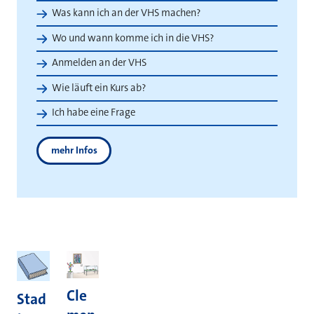
Was kann ich an der VHS machen?
Wo und wann komme ich in die VHS?
Anmelden an der VHS
Wie läuft ein Kurs ab?
Ich habe eine Frage
mehr Infos
Themen
Cle
Stad