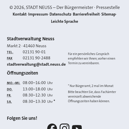
©
2026
, STADT NEUSS – Der Bürgermeister · Pressestelle
Kontakt
Impressum
Datenschutz
Barrierefreiheit
Sitemap
Leichte Sprache
Kontakt
Stadtverwaltung Neuss
Markt 2
·
41460
Neuss
02131 90-01
TEL.
Für ein persönliches Gespräch
02131 90-2488
FAX
empfehlen wir Ihnen, vorher einen
Termin zu vereinbaren.
E-MAIL
stadtverwaltung@stadt.neuss.de
Öffnungszeiten
08:00
–
16:00
Uhr
MO.–MI.
* Nur Bürgeramt, 2 mal im Monat
13:00
–
18:00
Uhr
DO.
Bitte beachten Sie, dass Fachämter
08:30
–
12:30
Uhr
FR.
vereinzelt abweichende
08:30
–
13:30
*
Öffnungszeiten haben können.
Uhr
SA.
Folgen Sie uns!