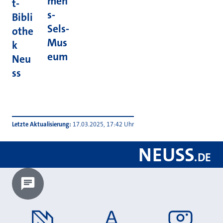
men
t-
s-
Bibli
Sels-
othe
Mus
k
eum
Neu
ss
Letzte Aktualisierung
17.03.2025, 17:42 Uhr
NEUSS
.
DE
Chatbot laden?