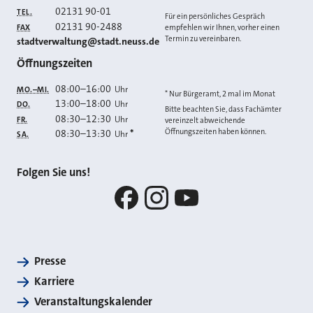
02131 90-01
TEL.
Für ein persönliches Gespräch
02131 90-2488
FAX
empfehlen wir Ihnen, vorher einen
Termin zu vereinbaren.
E-MAIL
stadtverwaltung@stadt.neuss.de
Öffnungszeiten
08:00
–
16:00
Uhr
MO.–MI.
* Nur Bürgeramt, 2 mal im Monat
13:00
–
18:00
Uhr
DO.
Bitte beachten Sie, dass Fachämter
08:30
–
12:30
Uhr
FR.
vereinzelt abweichende
Öffnungszeiten haben können.
08:30
–
13:30
*
Uhr
SA.
Folgen Sie uns!
Facebook
Instagram
YouTube
Presse
Karriere
Veranstaltungskalender