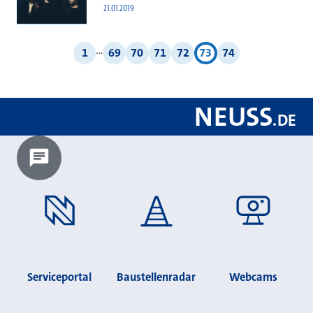
21.01.2019
Weitere Ergebnisseiten
…
1
69
70
71
72
73
74
NEUSS
.
DE
Chatbot laden?
Serviceportal
Baustellenradar
Webcams